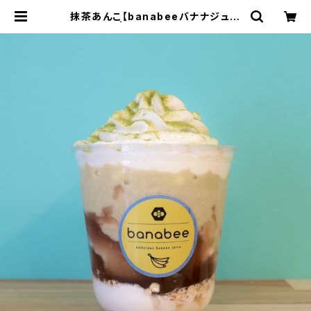
抹茶あんこ【banabeeバナナジュー
スパフェ】 | バナナジュース専門店 b
anabee（バナビー）