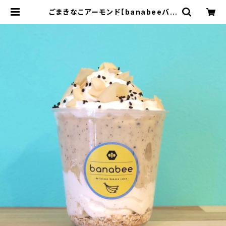
ごまきなこアーモンド【banabeeバナ
ナジュースパフェ】 | バナナジュース
専門店 banabee（バナビー）